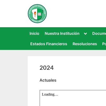
Saltar
al
INSTITUCIÓN EDUCATI
Este sitio web recoge información rela
contenido
Toggle
Inicio
Nuestra Institución
Docume
sub-
menu
Estados Financieros
Resoluciones
Po
2024
Actuales