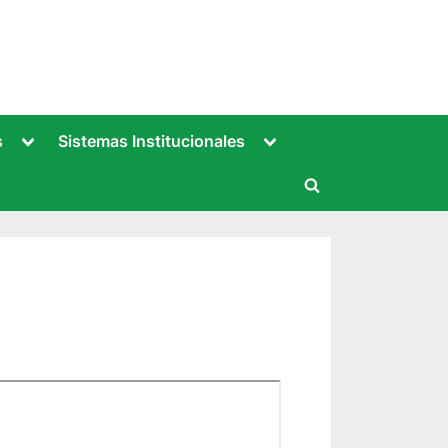
Toggle
Toggle
s
Sistemas Institucionales
sub-
sub-
menu
menu
Toggle
search
form