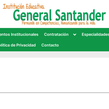
VA GENERAL SANTANDER
cionada con la IE.
Toggle
ntos Institucionales
Contratación
Especialidade
sub-
menu
lítica de Privacidad
Contacto