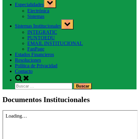
Toggle
Especialidades
sub-
menu
Electrónica
Sistemas
Toggle
Sistemas Institucionales
sub-
menu
INTEGRATIC
PUNTOEDU
EMAIL INSTITUCIONAL
FanPage
Estados Financieros
Resoluciones
Política de Privacidad
Contacto
Toggle
search
Buscar:
form
Documentos Institucionales