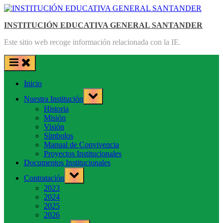
Saltar
al
INSTITUCIÓN EDUCATIVA GENERAL SANTANDER
contenido
Este sitio web recoge información relacionada con la IE.
Inicio
Toggle
Nuestra Institución
sub-
menu
Historia
Misión
Visión
Símbolos
Manual de Convivencia
Proyectos Institucionales
Documentos Institucionales
Toggle
Contratación
sub-
menu
2023
2024
2025
2026