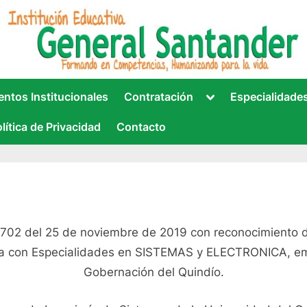
VA GENERAL SANTANDER
cionada con la IE.
Toggle
ntos Institucionales
Contratación
Especialidade
sub-
menu
lítica de Privacidad
Contacto
702 del 25 de noviembre de 2019 con reconocimiento d
a con Especialidades en SISTEMAS y ELECTRONICA, e
Gobernación del Quindío.