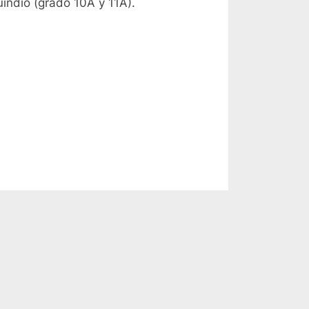
uindío (grado 10A y 11A).