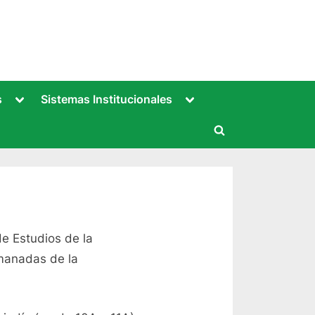
Toggle
Toggle
s
Sistemas Institucionales
sub-
sub-
menu
menu
Toggle
search
form
e Estudios de la
manadas de la