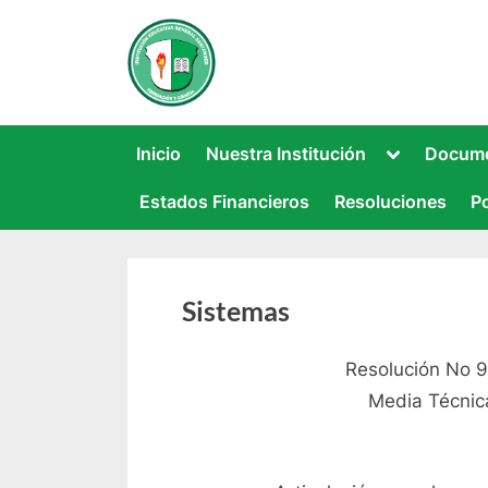
Saltar
al
INSTITUCIÓN EDUCATI
Este sitio web recoge información rela
contenido
Toggle
Inicio
Nuestra Institución
Docume
sub-
menu
Estados Financieros
Resoluciones
Po
Sistemas
Resolución No 9
Media Técnic