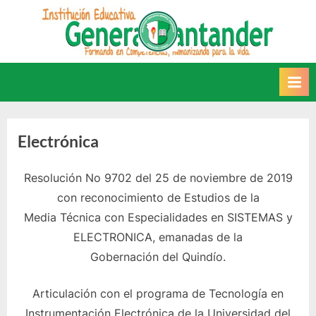
Saltar
al
INSTITUCIÓN
Este sitio web recoge
contenido
información relacionada con la
EDUCATIVA GENERAL
IE.
SANTANDER
Electrónica
Resolución No 9702 del 25 de noviembre de 2019
con reconocimiento de Estudios de la
Media Técnica con Especialidades en SISTEMAS y
ELECTRONICA, emanadas de la
Gobernación del Quindío.
Articulación con el programa de Tecnología en
Instrumentación Electrónica de la Universidad del