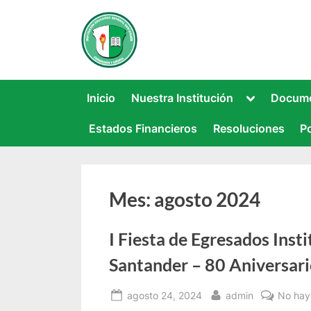
Saltar
al
INSTITUCIÓN EDUCATI
Este sitio web recoge información rela
contenido
Toggle
Inicio
Nuestra Institución
Docume
sub-
menu
Estados Financieros
Resoluciones
Po
Mes:
agosto 2024
I Fiesta de Egresados Inst
Santander – 80 Aniversar
Posted
By
agosto 24, 2024
admin
No hay