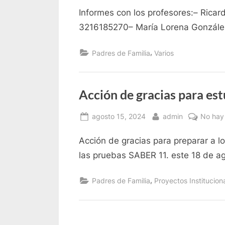
on
Informes con los profesores:– Rica
3216185270– María Lorena Gonzál
,
Padres de Familia
Varios
Acción de gracias para es
Posted
By
agosto 15, 2024
admin
No hay
on
Acción de gracias para preparar a l
las pruebas SABER 11. este 18 de a
,
Padres de Familia
Proyectos Institucion