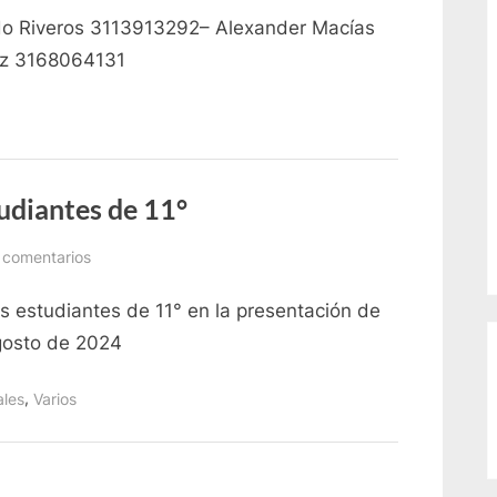
I
rdo Riveros 3113913292– Alexander Macías
Fiesta
de
ez 3168064131
Egresados
Institución
Educativa
General
Santander
tudiantes de 11°
–
80
en
 comentarios
Aniversario
Acción
os estudiantes de 11° en la presentación de
de
gracias
gosto de 2024
para
estudiantes
,
ales
Varios
de
11°