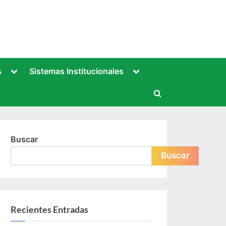
Toggle
Toggle
s
Sistemas Institucionales
sub-
sub-
menu
menu
Toggle
search
form
Buscar
Buscar
Recientes Entradas