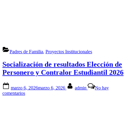
Padres de Familia
,
Proyectos Institucionales
Socialización de resultados Elección de
Personero y Contralor Estudiantil 2026
Posted
By
marzo 6, 2026
marzo 6, 2026
admin
No hay
on
en
comentarios
Socialización
de
resultados
Elección
de
Personero
y