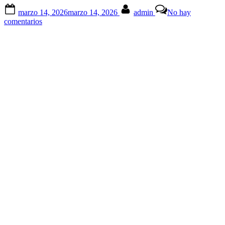
–
Posted
By
vi
marzo 14, 2026
marzo 14, 2026
admin
No hay
on
5
en
comentarios
de
Escuela
ju
de
Padres