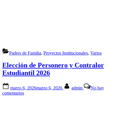
Padres de Familia
,
Proyectos Institucionales
,
Varios
Elección de Personero y Contralor
Estudiantil 2026
Posted
By
marzo 6, 2026
marzo 6, 2026
admin
No hay
on
en
comentarios
Elección
de
Personero
y
Contralor
Estudiantil