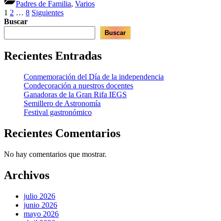
Padres de Familia
,
Varios
Paginación
1
2
…
8
Siguientes
Buscar
de
Buscar
entradas
Recientes Entradas
Conmemoración del Día de la independencia
Condecoración a nuestros docentes
Ganadoras de la Gran Rifa IEGS
Semillero de Astronomía
Festival gastronómico
Recientes Comentarios
No hay comentarios que mostrar.
Archivos
julio 2026
junio 2026
mayo 2026