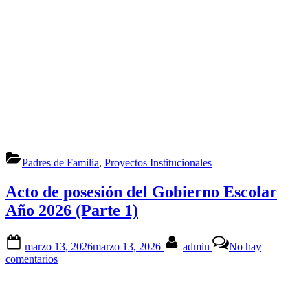
Padres de Familia
,
Proyectos Institucionales
Acto de posesión del Gobierno Escolar
Año 2026 (Parte 1)
Posted
By
marzo 13, 2026
marzo 13, 2026
admin
No hay
on
en
comentarios
Acto
de
posesión
del