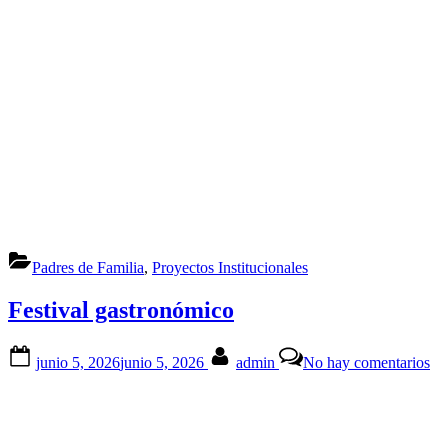
de
la
Gr
Ri
IE
Padres de Familia
,
Proyectos Institucionales
Festival gastronómico
Posted
By
en
junio 5, 2026
junio 5, 2026
admin
No hay comentarios
on
Fes
ga