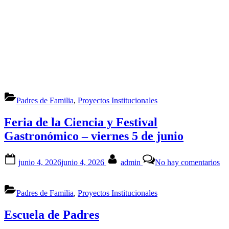
Padres de Familia
,
Proyectos Institucionales
Feria de la Ciencia y Festival
Gastronómico – viernes 5 de junio
Posted
By
en
junio 4, 2026
junio 4, 2026
admin
No hay comentarios
on
Fe
de
la
Padres de Familia
,
Proyectos Institucionales
Ci
y
Fes
Escuela de Padres
Ga