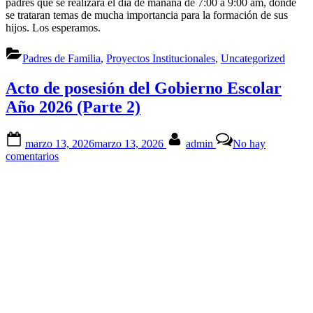
padres que se realizará el día de mañana de 7:00 a 9:00 am, dónde
Padres
se trataran temas de mucha importancia para la formación de sus
–
hijos. Los esperamos.
Sábado
Marzo
14
Padres de Familia
,
Proyectos Institucionales
,
Uncategorized
Acto de posesión del Gobierno Escolar
Año 2026 (Parte 2)
Posted
By
marzo 13, 2026
marzo 13, 2026
admin
No hay
on
en
comentarios
Acto
de
posesión
del
Gobierno
Escolar
Año
2026
(Parte
2)