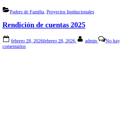
Padres de Familia
,
Proyectos Institucionales
Rendición de cuentas 2025
Posted
By
febrero 28, 2026
febrero 28, 2026
admin
No hay
on
en
comentarios
Rendición
de
cuentas
2025