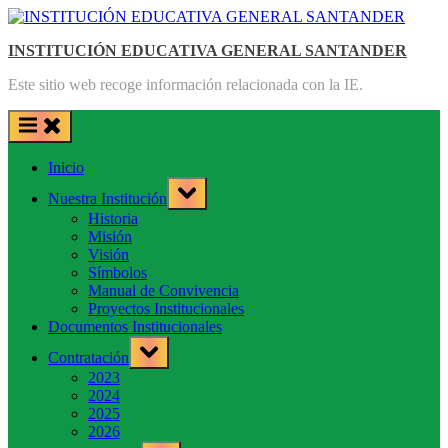
Saltar
al
INSTITUCIÓN EDUCATIVA GENERAL SANTANDER
contenido
Este sitio web recoge información relacionada con la IE.
Inicio
Toggle
Nuestra Institución
sub-
menu
Historia
Misión
Visión
Símbolos
Manual de Convivencia
Proyectos Institucionales
Documentos Institucionales
Toggle
Contratación
sub-
menu
2023
2024
2025
2026