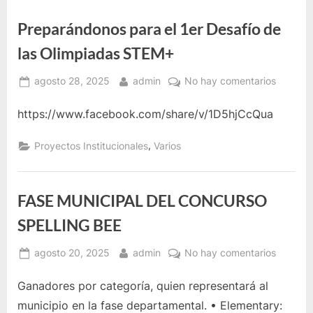
Preparándonos para el 1er Desafío de
las Olimpiadas STEM+
Posted
By
en
agosto 28, 2025
admin
No hay comentarios
on
Prepará
https://www.facebook.com/share/v/1D5hjCcQua
para
el
1er
,
Proyectos Institucionales
Varios
Desafío
de
las
FASE MUNICIPAL DEL CONCURSO
Olimpia
SPELLING BEE
STEM+
Posted
By
en
agosto 20, 2025
admin
No hay comentarios
on
FASE
Ganadores por categoría, quien representará al
MUNICI
DEL
municipio en la fase departamental. • Elementary: