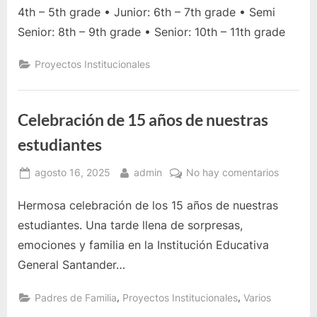
CONCU
4th – 5th grade • Junior: 6th – 7th grade • Semi
SPELLI
Senior: 8th – 9th grade • Senior: 10th – 11th grade
BEE
Proyectos Institucionales
Celebración de 15 años de nuestras
estudiantes
Posted
By
en
agosto 16, 2025
admin
No hay comentarios
on
Celebra
Hermosa celebración de los 15 años de nuestras
de
15
estudiantes. Una tarde llena de sorpresas,
años
emociones y familia en la Institución Educativa
de
General Santander…
nuestra
estudia
,
,
Padres de Familia
Proyectos Institucionales
Varios