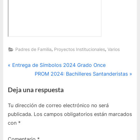
,
,
Padres de Familia
Proyectos Institucionales
Varios
Navegación
P
Entrega de Símbolos 2024 Grado Once
r
E
PROM 2024: Bachilleres Santanderistas
de
e
n
Deja una respuesta
entradas
v
t
i
r
Tu dirección de correo electrónico no será
o
a
publicada.
Los campos obligatorios están marcados
u
d
con
*
s
a
P
s
Comentario
*