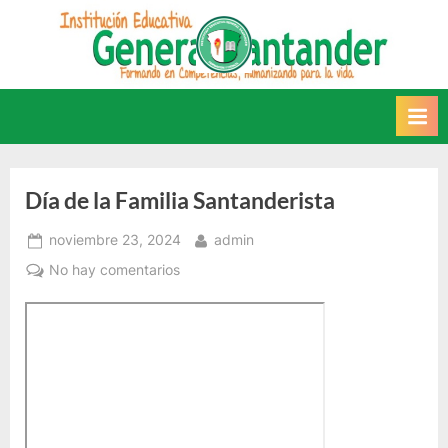
Saltar
al
INSTITUCIÓN
Este sitio web recoge
contenido
información relacionada con la
EDUCATIVA GENERAL
IE.
SANTANDER
Día de la Familia Santanderista
Posted
By
noviembre 23, 2024
admin
on
en
No hay comentarios
Día
de
la
Familia
Santanderista