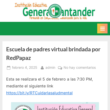
Saltar
al
INSTITUCIÓN
Este sitio web recoge
contenido
información relacionada con la
EDUCATIVA GENERAL
IE.
SANTANDER
Escuela de padres virtual brindada por
RedPapaz
Posted
By
en
febrero 4, 2025
admin
No hay comentarios
on
Escuela
Esta se realizara el 5 de febrero a las 7:30 PM,
de
padres
mediante el siguiente link
virtual
https://bit.ly/RTCuidarlasaludmental
brindada
por
RedPap