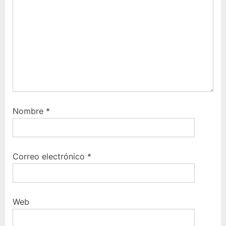
e
n
t
e
:
Nombre
*
Correo electrónico
*
Web