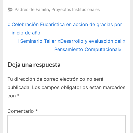
,
Padres de Familia
Proyectos Institucionales
Navegación
P
Celebración Eucarística en acción de gracias por
r
inicio de año
de
e
E
I Seminario Taller «Desarrollo y evaluación del
entradas
v
n
Pensamiento Computacional»
i
t
Deja una respuesta
o
r
u
a
Tu dirección de correo electrónico no será
s
d
publicada.
Los campos obligatorios están marcados
P
a
con
*
o
s
s
i
Comentario
*
t
g
:
u
i