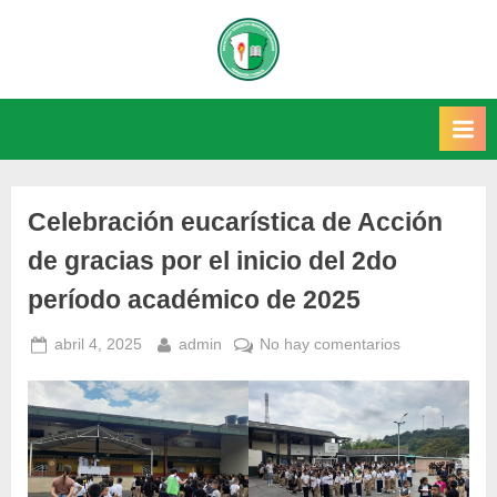
Saltar
al
INSTITUCIÓN
Este sitio web recoge
contenido
información relacionada con la
EDUCATIVA
IE.
GENERAL
SANTANDER
Celebración eucarística de Acción
de gracias por el inicio del 2do
período académico de 2025
Posted
By
en
abril 4, 2025
admin
No hay comentarios
on
Celebración
eucarística
de
Acción
de
gracias