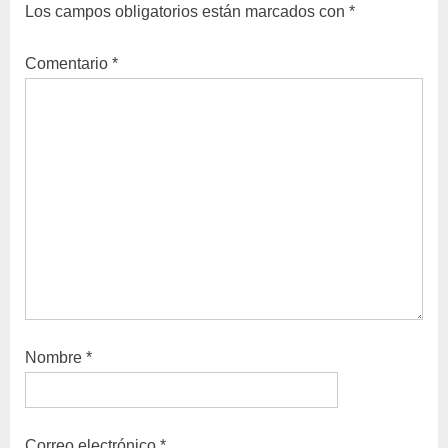
Los campos obligatorios están marcados con
*
s
d
P
a
Comentario
*
o
s
s
i
t
g
:
u
i
e
n
t
e
:
Nombre
*
Correo electrónico
*