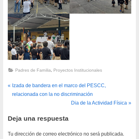
por
el
inicio
del
2do
período
académico
de
2025
,
Padres de Familia
Proyectos Institucionales
Navegación
P
Izada de bandera en el marco del PESCC,
r
relacionada con la no discriminación
de
e
E
Dia de la Actividad Física
entradas
v
n
Deja una respuesta
i
t
o
r
Tu dirección de correo electrónico no será publicada.
u
a