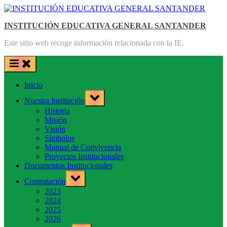
Saltar
al
INSTITUCIÓN EDUCATIVA GENERAL SANTANDER
contenido
Este sitio web recoge información relacionada con la IE.
Inicio
Toggle
Nuestra Institución
sub-
menu
Historia
Misión
Visión
Símbolos
Manual de Convivencia
Proyectos Institucionales
Documentos Institucionales
Toggle
Contratación
sub-
menu
2023
2024
2025
2026