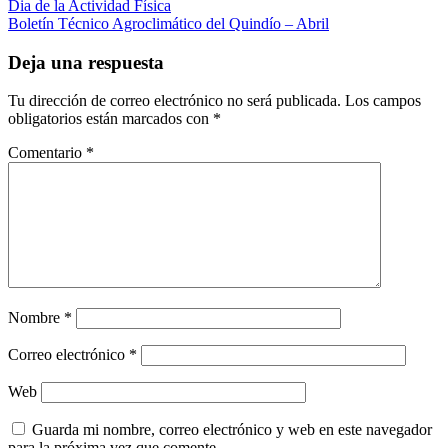
Navegación
Previous
Dia de la Actividad Física
Post:
Entrada
Boletín Técnico Agroclimático del Quindío – Abril
de
siguiente:
entradas
Deja una respuesta
Tu dirección de correo electrónico no será publicada.
Los campos
obligatorios están marcados con
*
Comentario
*
Nombre
*
Correo electrónico
*
Web
Guarda mi nombre, correo electrónico y web en este navegador
para la próxima vez que comente.