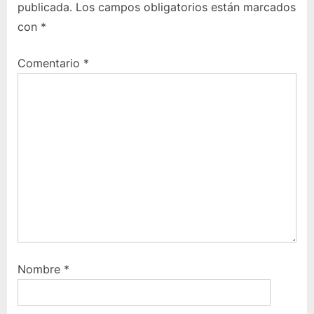
publicada.
Los campos obligatorios están marcados
s
s
con
*
t
i
:
g
Comentario
*
u
i
e
n
t
e
:
Nombre
*