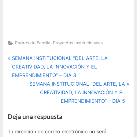
,
Padres de Familia
Proyectos Institucionales
Navegación
P
SEMANA INSTITUCIONAL “DEL ARTE, LA
r
CREATIVIDAD, LA INNOVACIÓN Y EL
de
e
EMPRENDIMIENTO” – DIA 3
entradas
v
E
SEMANA INSTITUCIONAL “DEL ARTE, LA
i
n
CREATIVIDAD, LA INNOVACIÓN Y EL
o
t
EMPRENDIMIENTO” – DIA 5
u
r
Deja una respuesta
s
a
P
d
Tu dirección de correo electrónico no será
o
a