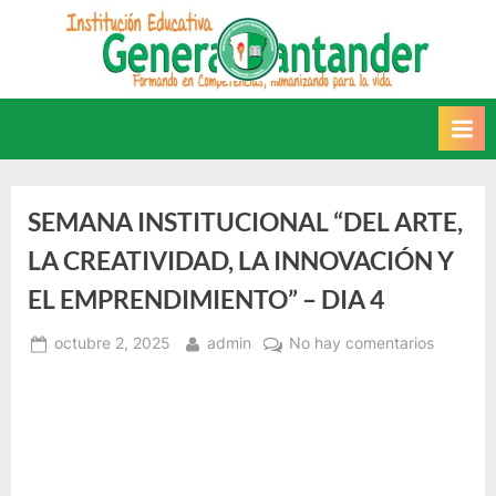
Saltar
al
INSTITUCIÓN
Este sitio web recoge
contenido
información relacionada con la
EDUCATIVA GENERAL
IE.
SANTANDER
SEMANA INSTITUCIONAL “DEL ARTE,
LA CREATIVIDAD, LA INNOVACIÓN Y
EL EMPRENDIMIENTO” – DIA 4
Posted
By
en
octubre 2, 2025
admin
No hay comentarios
on
SEMAN
INSTIT
“DEL
ARTE,
LA
CREATIV