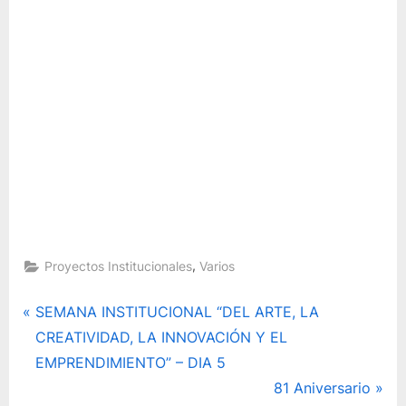
,
Proyectos Institucionales
Varios
Navegación
P
SEMANA INSTITUCIONAL “DEL ARTE, LA
r
CREATIVIDAD, LA INNOVACIÓN Y EL
de
e
EMPRENDIMIENTO” – DIA 5
entradas
v
E
81 Aniversario