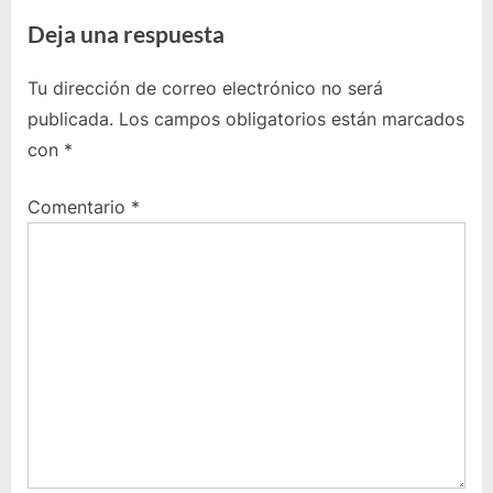
i
n
Deja una respuesta
o
t
u
r
Tu dirección de correo electrónico no será
s
a
publicada.
Los campos obligatorios están marcados
P
d
con
*
o
a
s
s
Comentario
*
t
i
:
g
u
i
e
n
t
e
: