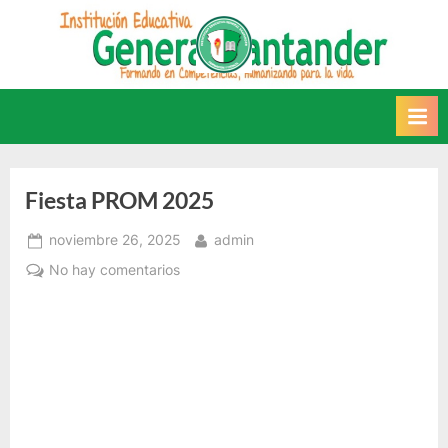
Saltar
al
INSTITUCIÓN
Este sitio web recoge
contenido
información relacionada con la
EDUCATIVA GENERAL
IE.
SANTANDER
Fiesta PROM 2025
Posted
By
noviembre 26, 2025
admin
on
en
No hay comentarios
Fiesta
PROM
2025