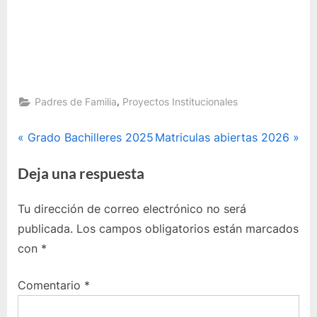
,
Padres de Familia
Proyectos Institucionales
Navegación
P
E
Grado Bachilleres 2025
Matriculas abiertas 2026
r
n
de
Deja una respuesta
e
t
entradas
v
r
Tu dirección de correo electrónico no será
i
a
publicada.
Los campos obligatorios están marcados
o
d
con
*
u
a
s
s
Comentario
*
P
i
o
g