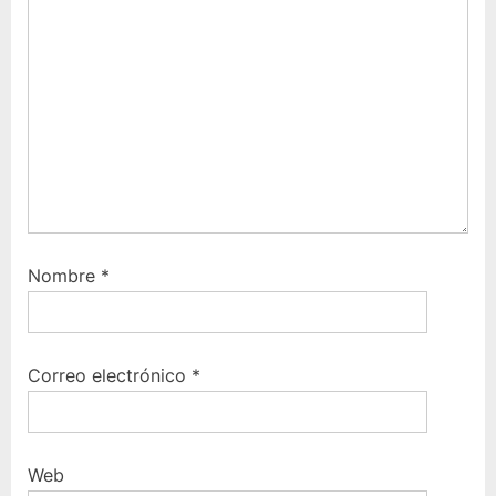
s
u
t
i
:
e
n
t
e
:
Nombre
*
Correo electrónico
*
Web