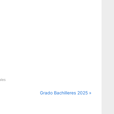
ales
E
Grado Bachilleres 2025
n
t