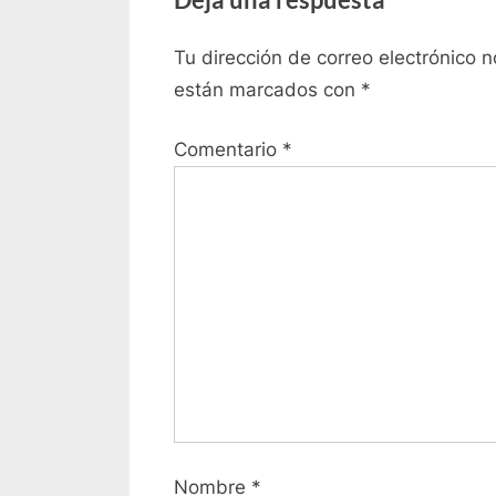
v
entradas
i
Tu dirección de correo electrónico n
o
están marcados con
*
u
s
Comentario
*
P
o
s
t
:
Nombre
*