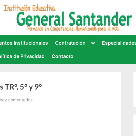
VA GENERAL SANTANDER
cionada con la IE.
Toggle
ntos Institucionales
Contratación
Especialidade
sub-
menu
lítica de Privacidad
Contacto
 TR°, 5° y 9°
en
hay comentarios
Graduaciones
de
los
grados