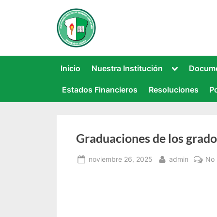
Saltar
al
INSTITUCIÓN EDUCATI
Este sitio web recoge información rela
contenido
Toggle
Inicio
Nuestra Institución
Docume
sub-
menu
Estados Financieros
Resoluciones
Po
Graduaciones de los grados
Posted
By
noviembre 26, 2025
admin
No 
on