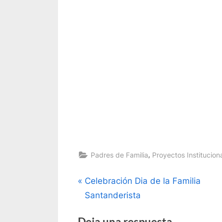
,
Padres de Familia
Proyectos Institucion
Navegación
P
Celebración Dia de la Familia
r
Santanderista
de
e
Deja una respuesta