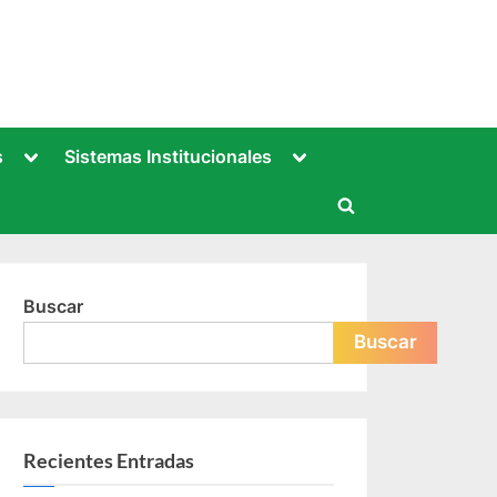
Toggle
Toggle
s
Sistemas Institucionales
sub-
sub-
menu
menu
Toggle
search
form
Buscar
Buscar
Recientes Entradas