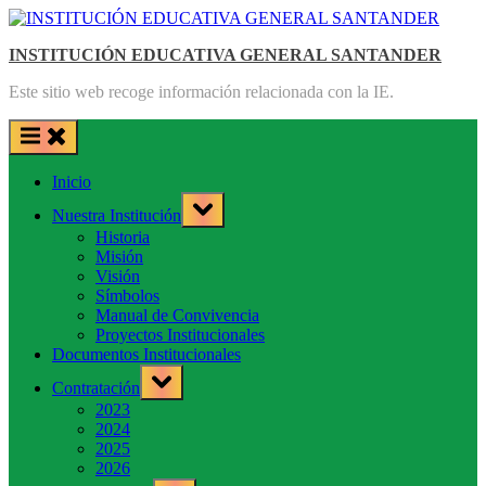
Saltar
al
INSTITUCIÓN EDUCATIVA GENERAL SANTANDER
contenido
Este sitio web recoge información relacionada con la IE.
Inicio
Toggle
Nuestra Institución
sub-
menu
Historia
Misión
Visión
Símbolos
Manual de Convivencia
Proyectos Institucionales
Documentos Institucionales
Toggle
Contratación
sub-
menu
2023
2024
2025
2026