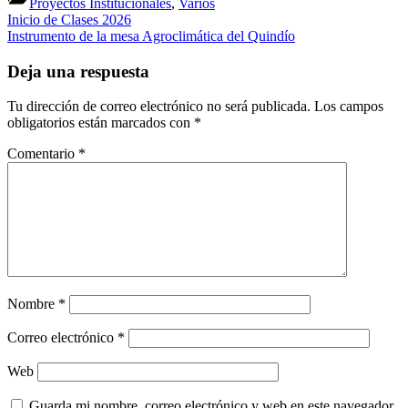
Proyectos Institucionales
,
Varios
del
Navegación
Previous
Inicio de Clases 2026
año
Post:
Entrada
Instrumento de la mesa Agroclimática del Quindío
de
escolar
siguiente:
entradas
Deja una respuesta
Tu dirección de correo electrónico no será publicada.
Los campos
obligatorios están marcados con
*
Comentario
*
Nombre
*
Correo electrónico
*
Web
Guarda mi nombre, correo electrónico y web en este navegador