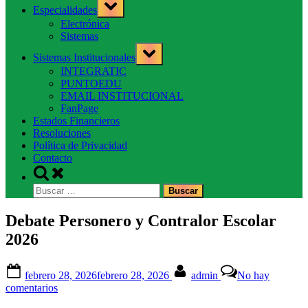
Toggle
Especialidades
sub-
menu
Electrónica
Sistemas
Toggle
Sistemas Institucionales
sub-
menu
INTEGRATIC
PUNTOEDU
EMAIL INSTITUCIONAL
FanPage
Estados Financieros
Resoluciones
Política de Privacidad
Contacto
Toggle
search
Buscar:
form
Debate Personero y Contralor Escolar
2026
Posted
By
febrero 28, 2026
febrero 28, 2026
admin
No hay
on
en
comentarios
Debate