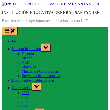
Saltar
al
INSTITUCIÓN EDUCATIVA GENERAL SANTANDER
contenido
Este sitio web recoge información relacionada con la IE.
Inicio
Toggle
Nuestra Institución
sub-
menu
Historia
Misión
Visión
Símbolos
Manual de Convivencia
Proyectos Institucionales
Documentos Institucionales
Toggle
Contratación
sub-
menu
2023
2024
2025
2026