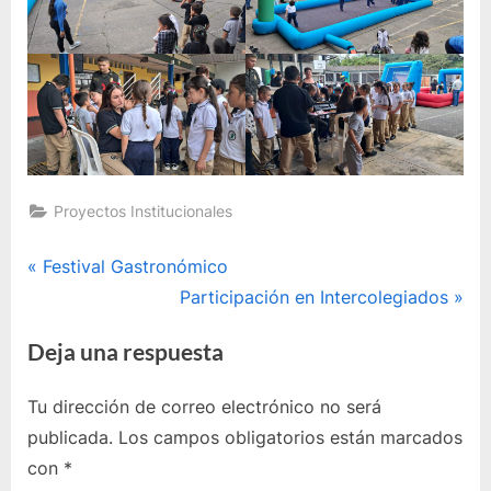
Proyectos Institucionales
Navegación
P
Festival Gastronómico
r
E
Participación en Intercolegiados
de
e
n
Deja una respuesta
entradas
v
t
i
r
Tu dirección de correo electrónico no será
o
a
publicada.
Los campos obligatorios están marcados
u
d
con
*
s
a