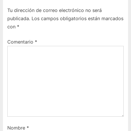
i
r
Tu dirección de correo electrónico no será
o
a
publicada.
Los campos obligatorios están marcados
u
d
con
*
s
a
P
s
Comentario
*
o
i
s
g
t
u
:
i
e
n
t
e
:
Nombre
*