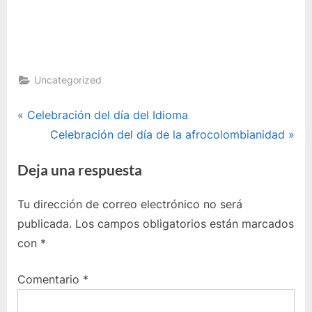
Uncategorized
Navegación
P
Celebración del día del Idioma
r
E
Celebración del día de la afrocolombianidad
de
e
n
Deja una respuesta
entradas
v
t
i
r
Tu dirección de correo electrónico no será
o
a
publicada.
Los campos obligatorios están marcados
u
d
con
*
s
a
P
s
Comentario
*
o
i
s
g