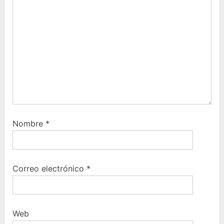
t
u
:
i
e
n
t
e
:
Nombre
*
Correo electrónico
*
Web