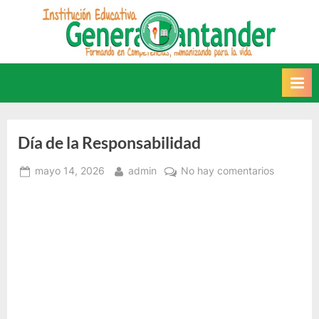
Saltar
al
INSTITUCIÓN
Este sitio web recoge
contenido
información relacionada con la
EDUCATIVA GENERAL
IE.
SANTANDER
Día de la Responsabilidad
Posted
By
en
mayo 14, 2026
admin
No hay comentarios
on
Día
de
la
Responsa