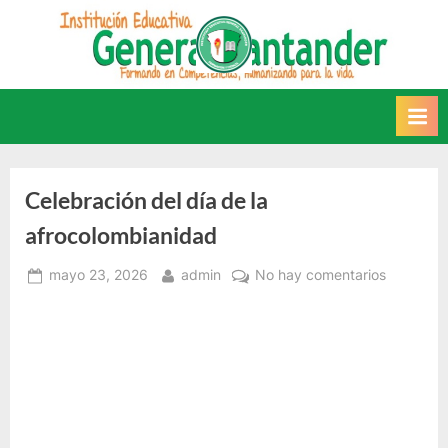
Saltar
al
INSTITUCIÓN
Este sitio web recoge
contenido
información relacionada con la
EDUCATIVA GENERAL
IE.
SANTANDER
Celebración del día de la
afrocolombianidad
Posted
By
en
mayo 23, 2026
admin
No hay comentarios
on
Celebrac
del
día
de
la
afrocolo