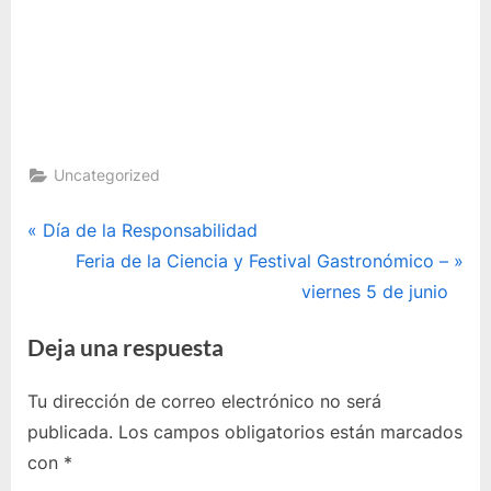
Uncategorized
Navegación
P
Día de la Responsabilidad
r
E
Feria de la Ciencia y Festival Gastronómico –
de
e
n
viernes 5 de junio
entradas
v
t
Deja una respuesta
i
r
o
a
Tu dirección de correo electrónico no será
u
d
publicada.
Los campos obligatorios están marcados
s
a
con
*
P
s